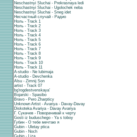
Neschastnyi Sluchai - Prekrasnaya ledi
Neschastnyi Sluchai - Ugolochek neba
Neschastnyi Sluchai - Sneg idet
Несчастный случай - Радио
Ноль - Track 1
Ноль - Track 2
Ноль - Track 3
Ноль - Track 4
Ноль - Track 5
Ноль - Track 6
Ноль - Track 7
Ноль - Track 8
Ноль - Track 9
Ноль - Track 10
Ноль - Track 11
A-studio - Ne lubimaja
A-studio - Devchenka
Alsu - Zimnij Son
artist - Track 07
bg'rogdestvenskaya'
Bojarski - Spasibo
Bravo - Pero Zharpticy
Unknown Artist - Avariya - Davay-Davay
Diskoteka Avariya - Davay Avariya
Г. Сукачев - Поворачивай к черту
Gosti iz buduschego - Ya s toboy
Губин - О тебе мечтаю я
Gubin - Uletay ptica
Gubin - Noch
Gubin - Liza