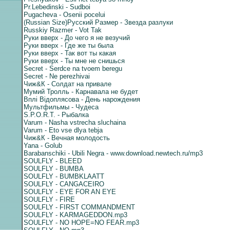
Pr.Lebedinski - Sudboi
Pugacheva - Osenii pocelui
(Russian Size)Русский Размер - Звезда разлуки
Russkiy Razmer - Vot Tak
Руки вверх - До чего я не везучий
Руки вверх - Где же ты была
Руки вверх - Так вот ты какая
Руки вверх - Ты мне не снишься
Secret - Serdce na tvoem beregu
Secret - Ne perezhivai
Чиж&К - Солдат на привале
Мумий Тролль - Карнавала не будет
Вплi Вiдоплясова - День нарождения
Мультфильмы - Чудеса
S.P.O.R.T. - Рыбалка
Varum - Nasha vstrecha sluchaina
Varum - Eto vse dlya tebja
Чиж&К - Вечная молодость
Yana - Golub
Barabanschiki - Ubili Negra - www.download.newtech.ru/mp3
SOULFLY - BLEED
SOULFLY - BUMBA
SOULFLY - BUMBKLAATT
SOULFLY - CANGACEIRO
SOULFLY - EYE FOR AN EYE
SOULFLY - FIRE
SOULFLY - FIRST COMMANDMENT
SOULFLY - KARMAGEDDON.mp3
SOULFLY - NO HOPE=NO FEAR.mp3