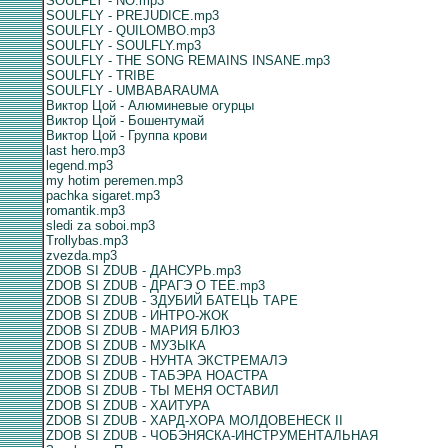
SOULFLY - NO.mp3
SOULFLY - PREJUDICE.mp3
SOULFLY - QUILOMBO.mp3
SOULFLY - SOULFLY.mp3
SOULFLY - THE SONG REMAINS INSANE.mp3
SOULFLY - TRIBE
SOULFLY - UMBABARAUMA
Виктор Цой - Алюминевые огурцы
Виктор Цой - Бошентумай
Виктор Цой - Группа крови
last hero.mp3
legend.mp3
my hotim peremen.mp3
pachka sigaret.mp3
romantik.mp3
sledi za soboi.mp3
Trollybas.mp3
zvezda.mp3
ZDOB SI ZDUB - ДАНСУРЬ.mp3
ZDOB SI ZDUB - ДРАГЭ О ТЕЕ.mp3
ZDOB SI ZDUB - ЗДУБИЙ БАТЕЦЬ ТАРЕ
ZDOB SI ZDUB - ИНТРО-ЖОК
ZDOB SI ZDUB - МАРИЯ БЛЮЗ
ZDOB SI ZDUB - МУЗЫКА
ZDOB SI ZDUB - НУНТА ЭКСТРЕМАЛЭ
ZDOB SI ZDUB - ТАБЭРА НОАСТРА
ZDOB SI ZDUB - ТЫ МЕНЯ ОСТАВИЛ
ZDOB SI ZDUB - ХАИТУРА
ZDOB SI ZDUB - ХАРД-ХОРА МОЛДОВЕНЕСК II
ZDOB SI ZDUB - ЧОБЭНЯСКА-ИНСТРУМЕНТАЛЬНАЯ