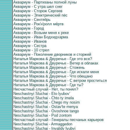
Аквариум - Партизаны полной луны
Аквариум - С утра шел снег
Аквариум - Сторож Сергеев
Аквариум - Электрический пёс
Аквариум - Сентябрь
Аквариум - Рок'н'ролл мёртв
Аквариум - Город
Аквариум - Возьми меня к реке
Аквариум - Иван Бодхидхарма
Аквариум - Иванов
Аквариум - Сестра
Аквариум - 10 стрел
Аквариум - Поколение дворников и сторжей
Наталья Маркова & Двуречье - Где это все?
Наталья Маркова & Двуречье - Ветер в облаках
Наталья Маркова & Двуречье - Стожень
Наталья Маркова & Двуречье - Где искали меня
Наталья Маркова & Двуречье - Что обещано
Наталья Маркова & Двуречье - С ветром проститься
Наталья Маркова & Двуречье - Где ты?
Несчастный случай - Нет, ты понял?
Neschastnyi Sluchai - Eto lyubov'
Neschastnyi Sluchai - Chto ty imela
Neschastnyi Sluchai - Chego my nosim
Neschastnyi Sluchai - Ostav'te menya
Neschastnyi Sluchai - Ovoshnoe tango
Neschastnyi Sluchai - Pod zontom
Несчастный случай - Генералы песчаных карьеров
Neschastnyi Sluchai - Armaggedon
Neschastnyi Sluchai - Invalidy lyubvi