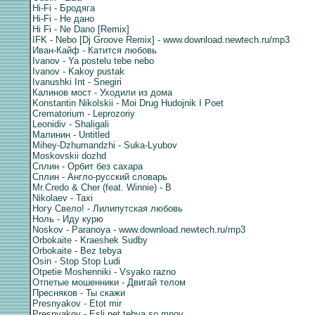
Hi-Fi - Бродяга
Hi-Fi - Не дано
Hi Fi - Ne Dano [Remix]
IFK - Nebo [Dj Groove Remix] - www.download.newtech.ru/mp3
Иван-Кайф - Катится любовь
Ivanov - Ya postelu tebe nebo
Ivanov - Kakoy pustak
Ivanushki Int - Snegiri
Калинов мост - Уходили из дома
Konstantin Nikolskii - Moi Drug Hudojnik I Poet
Crematorium - Leprozoriy
Leonidiv - Shaligali
Малинин - Untitled
Mihey-Dzhumandzhi - Suka-Lyubov
Moskovskii dozhd
Сплин - Орбит без сахара
Сплин - Англо-русский словарь
Mr.Credo & Cher (feat. Winnie) - B
Nikolaev - Taxi
Ногу Свело! - Лилипутская любовь
Ноль - Иду курю
Noskov - Paranoya - www.download.newtech.ru/mp3
Orbokaite - Kraeshek Sudby
Orbokaite - Bez tebya
Osin - Stop Stop Ludi
Otpetie Moshenniki - Vsyako razno
Отпетые мошенники - Двигай телом
Пресняков - Ты скажи
Presnyakov - Etot mir
Presnyakov - Esli net tebya so mnoy